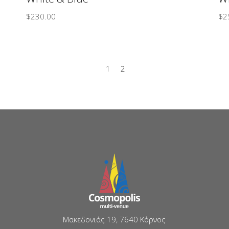
$
230.00
$
2
1
2
Μακεδονιάς 19, 7640 Κόρνος