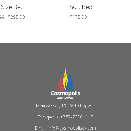
 Size Bed
Soft Bed
00
$
295.00
$
175.00
Μακεδονιάς 19, 7640 Κόρνος
Τηλέφωνο: +357-70001117
Email: info@cosmopoliscy.com