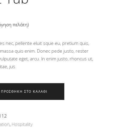
όγηση πελάτη)
ολογήθηκε
ies nec, pellente eluit sque eu, pretium quis,
 massa quis enim. Donec pede justo, rester
, vulputate eget, arcu. In enim justo, rhoncus ut,
tae, jus
ΠΡΟΣΘΉΚΗ ΣΤΟ ΚΑΛΆΘΙ
112
tion
,
Hospitality