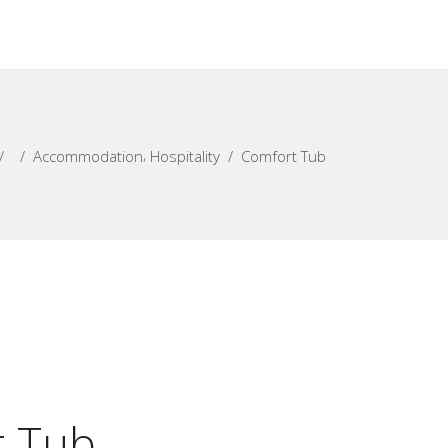
,
/
/
Accommodation
Hospitality
/
Comfort Tub
t Tub