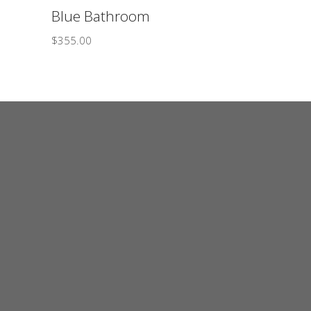
Blue Bathroom
$
355.00