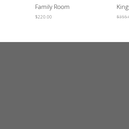
Family Room
King
$
220.00
$
355.