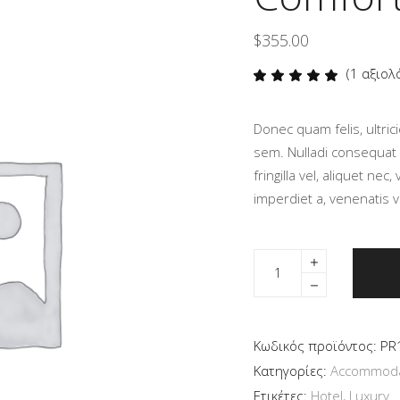
$
355.00
(
1
αξιολ
Βαθμ
1
με
5.00
από 5
Donec quam felis, ultric
με βάση
βαθμολογία
sem. Nulladi consequat
πελάτη
fringilla vel, aliquet nec
imperdiet a, venenatis vi
Κωδικός προϊόντος:
PR
Κατηγορίες:
Accommoda
Ετικέτες:
Hotel
,
Luxury